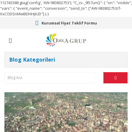
112743388
gtag('config', 'AW-983802753');
"C_cv-_9l57unQ": { "on": "visible",
"vars": { "event_name": "conversion", "send_to": ["AW-983802753/f-
XxCODSnMwBEIHHjtUD"] } }
Kurumsal Fiyat Teklif Formu
Blog Kategorileri