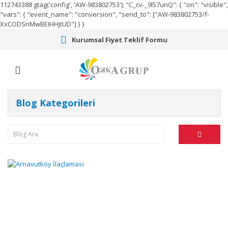
112743388
gtag('config', 'AW-983802753');
"C_cv-_9l57unQ": { "on": "visible",
"vars": { "event_name": "conversion", "send_to": ["AW-983802753/f-
XxCODSnMwBEIHHjtUD"] } }
Kurumsal Fiyat Teklif Formu
Blog Kategorileri