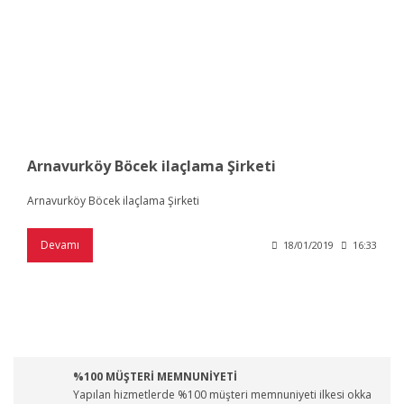
Arnavurköy Böcek ilaçlama Şirketi
Arnavurköy Böcek ilaçlama Şirketi
Devamı
18/01/2019
16:33
%100 MÜŞTERİ MEMNUNİYETİ
Yapılan hizmetlerde %100 müşteri memnuniyeti ilkesi okka