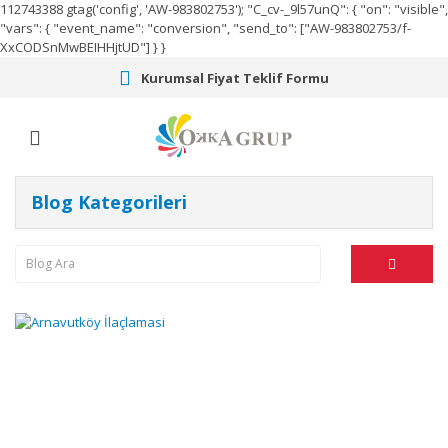
112743388
gtag('config', 'AW-983802753');
"C_cv-_9l57unQ": { "on": "visible",
"vars": { "event_name": "conversion", "send_to": ["AW-983802753/f-
XxCODSnMwBEIHHjtUD"] } }
Kurumsal Fiyat Teklif Formu
Blog Kategorileri