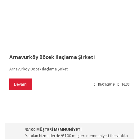
Arnavurköy Böcek ilaçlama Şirketi
Arnavurköy Böcek ilaçlama Şirketi
Devamı
18/01/2019
16:33
%100 MÜŞTERİ MEMNUNİYETİ
Yapılan hizmetlerde %100 müşteri memnuniyeti ilkesi okka