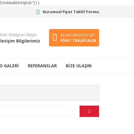
CODSnMwBEIHHjtUD"] } }
Kurumsal Fiyat Teklif Formu
Bize Kolayca Ulaşın
ev ve bahçeniz için
FİYAT TEKLİFİ ALIN
İletişim Bilgilerimiz
O GALERİ
REFERANSLAR
BİZE ULAŞIN