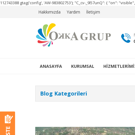
112743388
gtag('config', 'AW-983802753');
"C_cv-_9l57unQ": { "on": "visibl
Hakkımızda
Yardım
İletişim
ANASAYFA
KURUMSAL
HİZMETLERİMİ
Blog Kategorileri