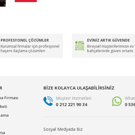
PROFESYONEL ÇÖZÜMLER
EVİNİZ ARTIK GÜVENDE
Kurumsal firmalar için profesyonel
Bireysel müşterilerimizin ev
haşere ilaçlama çözümleri
bahçelerinde güven ortamı
R
BİZE KOLAYCA ULAŞABİLİRSİNİZ
ma Firması
Müşteri Hizmetleri
What
0 212 221 90 34
0 53
keti
çlama
Sosyal Medyada Biz
ama