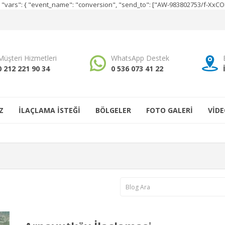
e", "vars": { "event_name": "conversion", "send_to": ["AW-983802753/f-Xx
Müşteri Hizmetleri
WhatsApp Destek
0 212 221 90 34
0 536 073 41 22
Z
İLAÇLAMA İSTEĞİ
BÖLGELER
FOTO GALERİ
VİDE