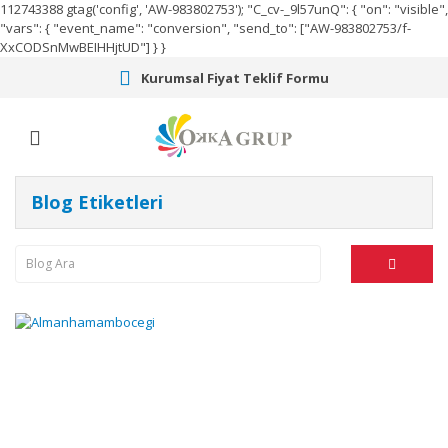
112743388
gtag('config', 'AW-983802753');
"C_cv-_9l57unQ": { "on": "visible",
"vars": { "event_name": "conversion", "send_to": ["AW-983802753/f-
XxCODSnMwBEIHHjtUD"] } }
Kurumsal Fiyat Teklif Formu
Blog Etiketleri