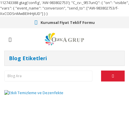
112743388
gtag('config', 'AW-983802753');
"C_cv-_9l57unQ": { "on": "visible",
"vars": { "event_name": "conversion", "send_to": ["AW-983802753/f-
XxCODSnMwBEIHHjtUD"] } }
Kurumsal Fiyat Teklif Formu
Blog Etiketleri