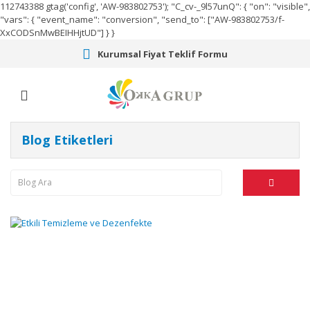
112743388
gtag('config', 'AW-983802753');
"C_cv-_9l57unQ": { "on": "visible",
"vars": { "event_name": "conversion", "send_to": ["AW-983802753/f-
XxCODSnMwBEIHHjtUD"] } }
Kurumsal Fiyat Teklif Formu
Blog Etiketleri