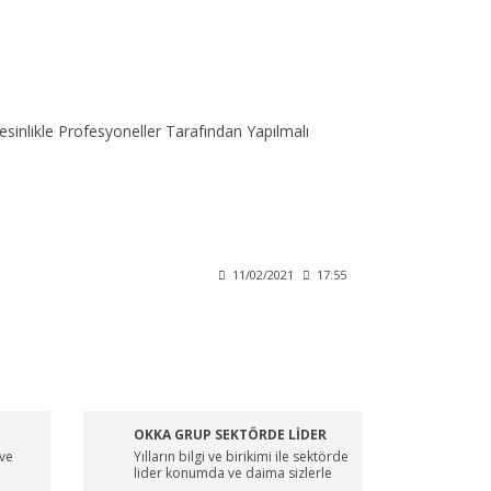
sinlikle Profesyoneller Tarafından Yapılmalı
11/02/2021
17:55
OKKA GRUP SEKTÖRDE LİDER
 ve
Yılların bilgi ve birikimi ile sektörde
lider konumda ve daima sizlerle