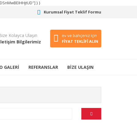
CODSnMwBEIHHjtUD"] } }
Kurumsal Fiyat Teklif Formu
Bize Kolayca Ulaşın
ev ve bahçeniz için
FİYAT TEKLİFİ ALIN
İletişim Bilgilerimiz
O GALERİ
REFERANSLAR
BİZE ULAŞIN