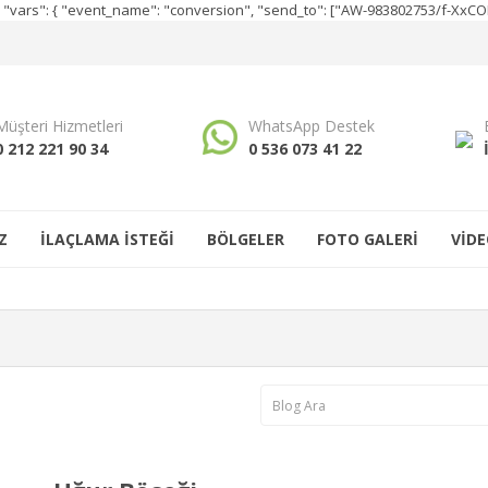
e", "vars": { "event_name": "conversion", "send_to": ["AW-983802753/f-Xx
Müşteri Hizmetleri
WhatsApp Destek
0 212 221 90 34
0 536 073 41 22
Z
İLAÇLAMA İSTEĞİ
BÖLGELER
FOTO GALERİ
VİDE