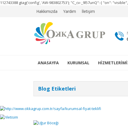
112743388
gtag('config', 'AW-983802753');
"C_cv-_9l57unQ": { "on": "visibl
Hakkımızda
Yardım
İletişim
ANASAYFA
KURUMSAL
HİZMETLERİMİ
Blog Etiketleri