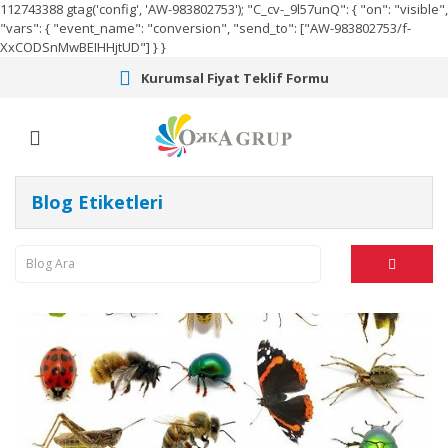
112743388
gtag('config', 'AW-983802753');
"C_cv-_9l57unQ": { "on": "visible",
"vars": { "event_name": "conversion", "send_to": ["AW-983802753/f-
XxCODSnMwBEIHHjtUD"] } }
Kurumsal Fiyat Teklif Formu
Blog Etiketleri