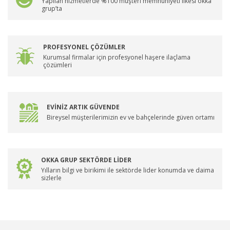
Yapılan hizmetlerde %100 müşteri memnuniyeti ilkesi okka
grup’ta
PROFESYONEL ÇÖZÜMLER
Kurumsal firmalar için profesyonel haşere ilaçlama
çözümleri
EVİNİZ ARTIK GÜVENDE
Bireysel müşterilerimizin ev ve bahçelerinde güven ortamı
OKKA GRUP SEKTÖRDE LİDER
Yılların bilgi ve birikimi ile sektörde lider konumda ve daima
sizlerle