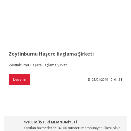
Zeytinburnu Haşere ilaçlama Şirketi
Zeytinburnu Haşere ilaçlama Şirketi
Devamı
28/01/2019
01:31
%100 MÜŞTERİ MEMNUNİYETİ
Yapılan hizmetlerde %100 müşteri memnuniyeti ilkesi okka