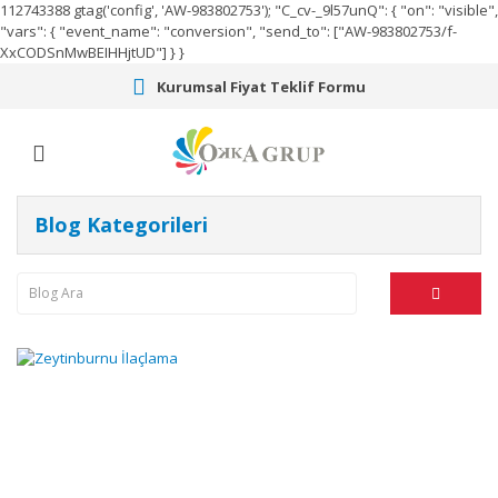
112743388
gtag('config', 'AW-983802753');
"C_cv-_9l57unQ": { "on": "visible",
"vars": { "event_name": "conversion", "send_to": ["AW-983802753/f-
XxCODSnMwBEIHHjtUD"] } }
Kurumsal Fiyat Teklif Formu
Blog Kategorileri