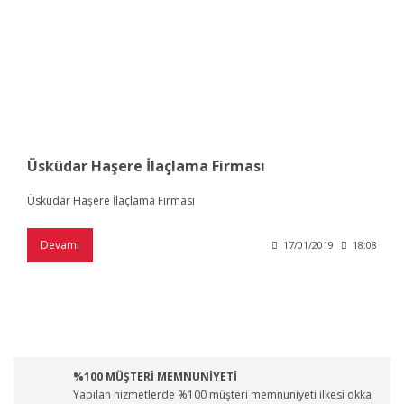
Üsküdar Haşere İlaçlama Firması
Üsküdar Haşere İlaçlama Firması
Devamı
17/01/2019
18:08
%100 MÜŞTERİ MEMNUNİYETİ
Yapılan hizmetlerde %100 müşteri memnuniyeti ilkesi okka