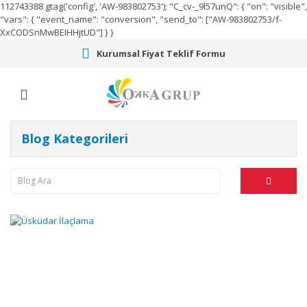
112743388
gtag('config', 'AW-983802753');
"C_cv-_9l57unQ": { "on": "visible",
"vars": { "event_name": "conversion", "send_to": ["AW-983802753/f-
XxCODSnMwBEIHHjtUD"] } }
Kurumsal Fiyat Teklif Formu
Blog Kategorileri