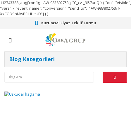
112743388
gtag('config', 'AW-983802753');
"C_cv-_9l57unQ": { "on": "visible",
"vars": { "event_name": "conversion", "send_to": ["AW-983802753/f-
XxCODSnMwBEIHHjtUD"] } }
Kurumsal Fiyat Teklif Formu
Blog Kategorileri