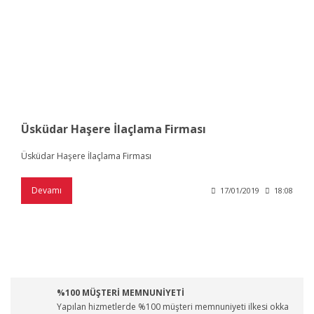
Üsküdar Haşere İlaçlama Firması
Üsküdar Haşere İlaçlama Firması
Devamı
17/01/2019
18:08
%100 MÜŞTERİ MEMNUNİYETİ
Yapılan hizmetlerde %100 müşteri memnuniyeti ilkesi okka