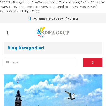
112743388
gtag('config', 'AW-983802753');
"C_cv-_9l57unQ": { "on": "visible",
"vars": { "event_name": "conversion", "send_to": ["AW-983802753/f-
XxCODSnMwBEIHHjtUD"] } }
Kurumsal Fiyat Teklif Formu
Blog Kategorileri