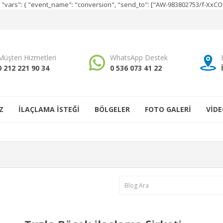
e", "vars": { "event_name": "conversion", "send_to": ["AW-983802753/f-Xx
Müşteri Hizmetleri
WhatsApp Destek
0 212 221 90 34
0 536 073 41 22
Z
İLAÇLAMA İSTEĞİ
BÖLGELER
FOTO GALERİ
VİDE