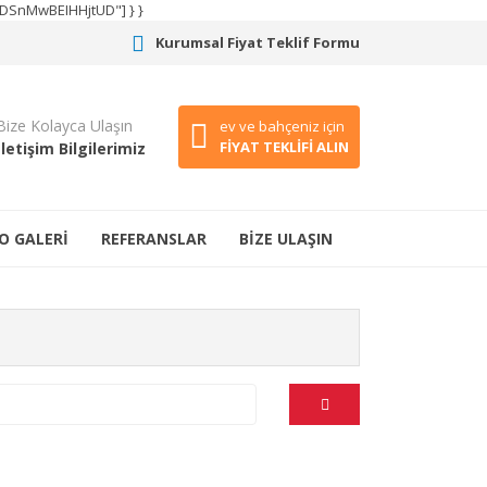
CODSnMwBEIHHjtUD"] } }
Kurumsal Fiyat Teklif Formu
Bize Kolayca Ulaşın
ev ve bahçeniz için
FİYAT TEKLİFİ ALIN
İletişim Bilgilerimiz
O GALERİ
REFERANSLAR
BİZE ULAŞIN