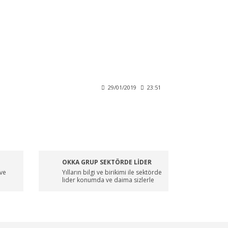
29/01/2019
23:51
OKKA GRUP SEKTÖRDE LİDER
 ve
Yılların bilgi ve birikimi ile sektörde
lider konumda ve daima sizlerle