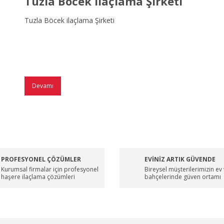
Tuzla Böcek ilaçlama Şirketi
Tuzla Böcek ilaçlama Şirketi
Devamı
PROFESYONEL ÇÖZÜMLER
EVİNİZ ARTIK GÜVENDE
Kurumsal firmalar için profesyonel
Bireysel müşterilerimizin ev
haşere ilaçlama çözümleri
bahçelerinde güven ortamı