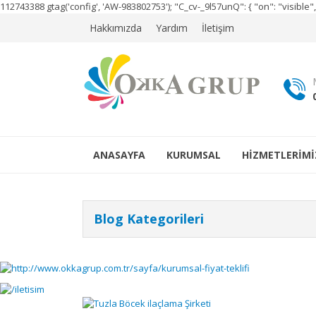
112743388
gtag('config', 'AW-983802753');
"C_cv-_9l57unQ": { "on": "visibl
Hakkımızda
Yardım
İletişim
ANASAYFA
KURUMSAL
HİZMETLERİMİ
Blog Kategorileri