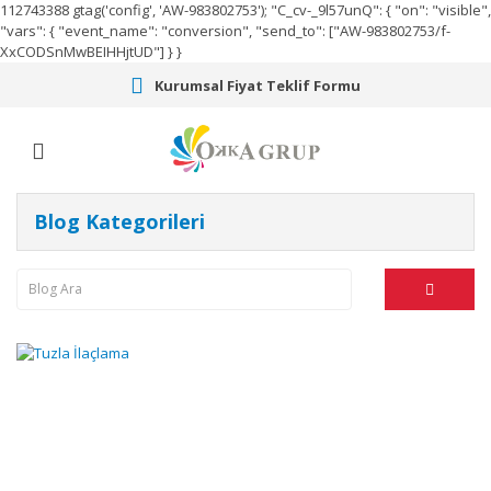
112743388
gtag('config', 'AW-983802753');
"C_cv-_9l57unQ": { "on": "visible",
"vars": { "event_name": "conversion", "send_to": ["AW-983802753/f-
XxCODSnMwBEIHHjtUD"] } }
Kurumsal Fiyat Teklif Formu
Blog Kategorileri