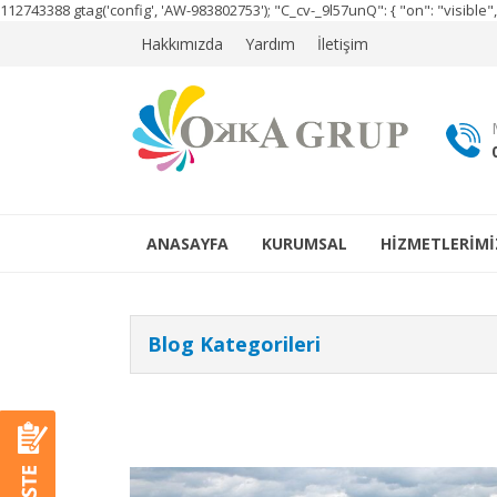
112743388
gtag('config', 'AW-983802753');
"C_cv-_9l57unQ": { "on": "visibl
Hakkımızda
Yardım
İletişim
ANASAYFA
KURUMSAL
HİZMETLERİMİ
Blog Kategorileri