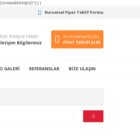
CODSnMwBEIHHjtUD"] } }
Kurumsal Fiyat Teklif Formu
Bize Kolayca Ulaşın
ev ve bahçeniz için
FİYAT TEKLİFİ ALIN
İletişim Bilgilerimiz
O GALERİ
REFERANSLAR
BİZE ULAŞIN