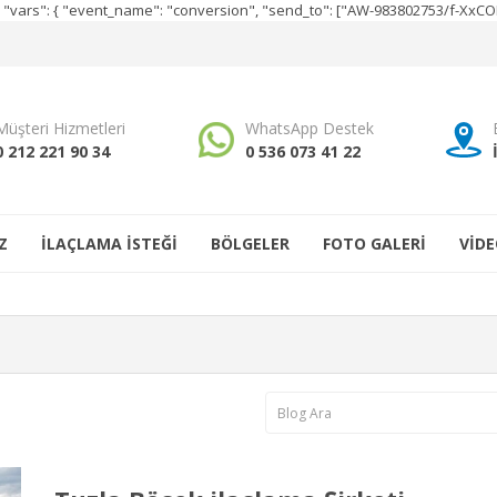
e", "vars": { "event_name": "conversion", "send_to": ["AW-983802753/f-Xx
Müşteri Hizmetleri
WhatsApp Destek
0 212 221 90 34
0 536 073 41 22
Z
İLAÇLAMA İSTEĞİ
BÖLGELER
FOTO GALERİ
VİDE