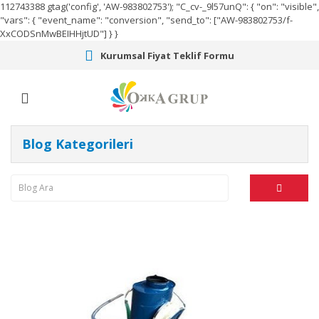
112743388
gtag('config', 'AW-983802753');
"C_cv-_9l57unQ": { "on": "visible",
"vars": { "event_name": "conversion", "send_to": ["AW-983802753/f-
XxCODSnMwBEIHHjtUD"] } }
Kurumsal Fiyat Teklif Formu
Blog Kategorileri