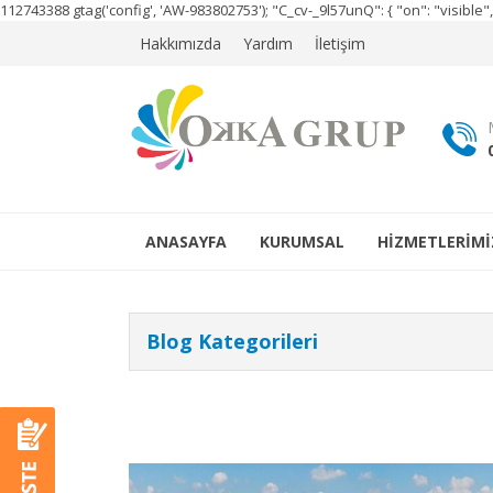
112743388
gtag('config', 'AW-983802753');
"C_cv-_9l57unQ": { "on": "visibl
Hakkımızda
Yardım
İletişim
ANASAYFA
KURUMSAL
HİZMETLERİMİ
Blog Kategorileri