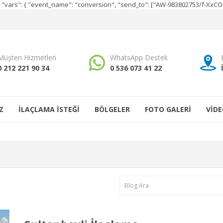
e", "vars": { "event_name": "conversion", "send_to": ["AW-983802753/f-Xx
Müşteri Hizmetleri
WhatsApp Destek
0 212 221 90 34
0 536 073 41 22
Z
İLAÇLAMA İSTEĞİ
BÖLGELER
FOTO GALERİ
VİDE