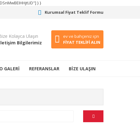
CODSnMwBEIHHjtUD"] } }
Kurumsal Fiyat Teklif Formu
Bize Kolayca Ulaşın
ev ve bahçeniz için
FİYAT TEKLİFİ ALIN
İletişim Bilgilerimiz
O GALERİ
REFERANSLAR
BİZE ULAŞIN