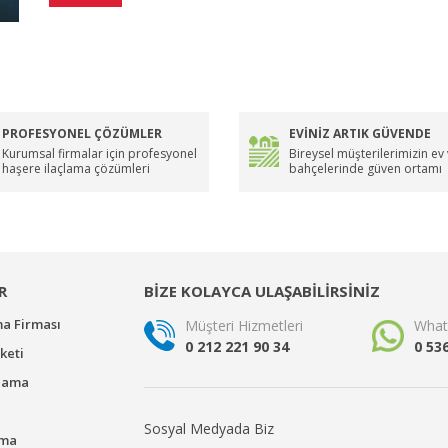
PROFESYONEL ÇÖZÜMLER
EVİNİZ ARTIK GÜVENDE
Kurumsal firmalar için profesyonel
Bireysel müşterilerimizin ev
haşere ilaçlama çözümleri
bahçelerinde güven ortamı
R
BİZE KOLAYCA ULAŞABİLİRSİNİZ
ma Firması
Müşteri Hizmetleri
What
0 212 221 90 34
0 53
keti
çlama
Sosyal Medyada Biz
ama