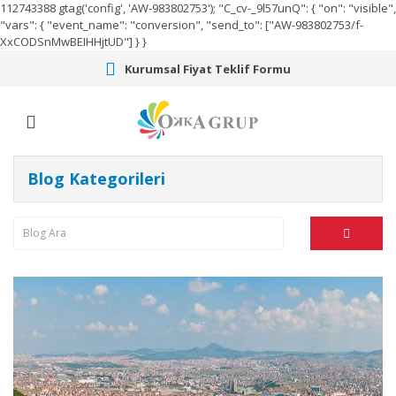
112743388
gtag('config', 'AW-983802753');
"C_cv-_9l57unQ": { "on": "visible",
"vars": { "event_name": "conversion", "send_to": ["AW-983802753/f-
XxCODSnMwBEIHHjtUD"] } }
Kurumsal Fiyat Teklif Formu
Blog Kategorileri