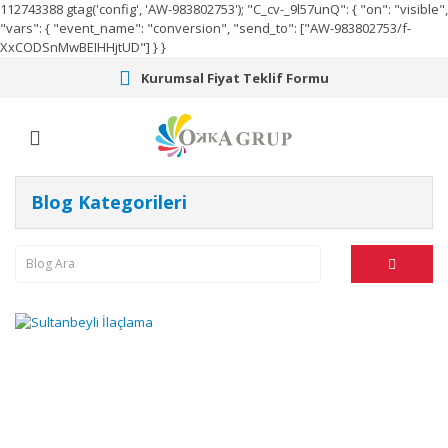
112743388
gtag('config', 'AW-983802753');
"C_cv-_9l57unQ": { "on": "visible",
"vars": { "event_name": "conversion", "send_to": ["AW-983802753/f-
XxCODSnMwBEIHHjtUD"] } }
Kurumsal Fiyat Teklif Formu
Blog Kategorileri