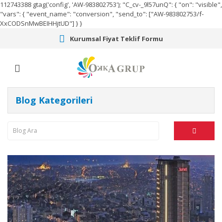
112743388
gtag('config', 'AW-983802753');
"C_cv-_9l57unQ": { "on": "visible",
"vars": { "event_name": "conversion", "send_to": ["AW-983802753/f-
XxCODSnMwBEIHHjtUD"] } }
Kurumsal Fiyat Teklif Formu
Blog Kategorileri