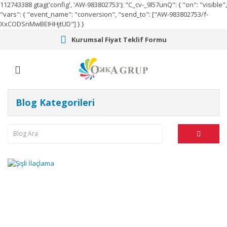
112743388
gtag('config', 'AW-983802753');
"C_cv-_9l57unQ": { "on": "visible",
"vars": { "event_name": "conversion", "send_to": ["AW-983802753/f-
XxCODSnMwBEIHHjtUD"] } }
Kurumsal Fiyat Teklif Formu
Blog Kategorileri