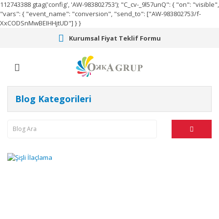
112743388
gtag('config', 'AW-983802753');
"C_cv-_9l57unQ": { "on": "visible",
"vars": { "event_name": "conversion", "send_to": ["AW-983802753/f-
XxCODSnMwBEIHHjtUD"] } }
Kurumsal Fiyat Teklif Formu
Blog Kategorileri