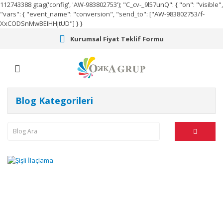
112743388
gtag('config', 'AW-983802753');
"C_cv-_9l57unQ": { "on": "visible",
"vars": { "event_name": "conversion", "send_to": ["AW-983802753/f-
XxCODSnMwBEIHHjtUD"] } }
Kurumsal Fiyat Teklif Formu
Blog Kategorileri