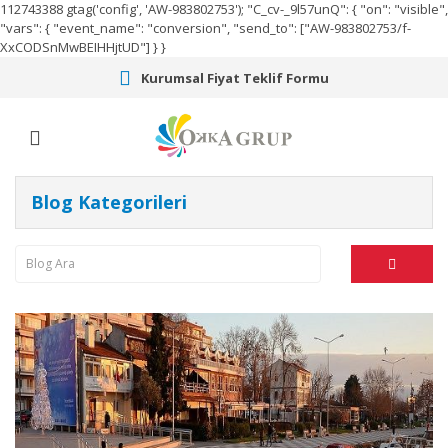
112743388
gtag('config', 'AW-983802753');
"C_cv-_9l57unQ": { "on": "visible",
"vars": { "event_name": "conversion", "send_to": ["AW-983802753/f-
XxCODSnMwBEIHHjtUD"] } }
Kurumsal Fiyat Teklif Formu
Blog Kategorileri