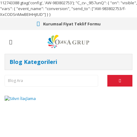
112743388
gtag('config', 'AW-983802753');
"C_cv-_9l57unQ": { "on": "visible",
"vars": { "event_name": "conversion", "send_to": ["AW-983802753/f-
XxCODSnMwBEIHHjtUD"] } }
Kurumsal Fiyat Teklif Formu
Blog Kategorileri