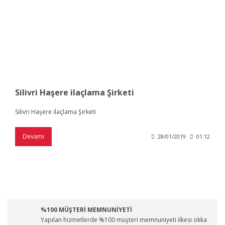
Silivri Haşere ilaçlama Şirketi
Silivri Haşere ilaçlama Şirketi
Devamı
28/01/2019
01:12
%100 MÜŞTERİ MEMNUNİYETİ
Yapılan hizmetlerde %100 müşteri memnuniyeti ilkesi okka