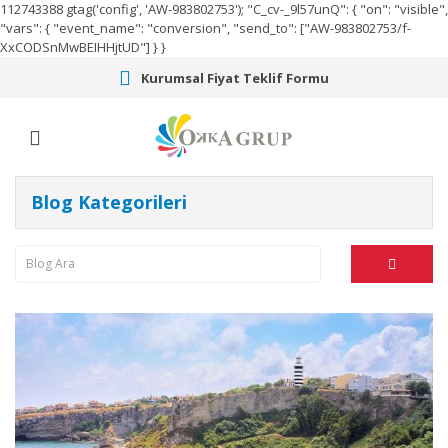
112743388
gtag('config', 'AW-983802753');
"C_cv-_9l57unQ": { "on": "visible",
"vars": { "event_name": "conversion", "send_to": ["AW-983802753/f-
XxCODSnMwBEIHHjtUD"] } }
Kurumsal Fiyat Teklif Formu
Blog Kategorileri