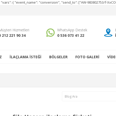
e", "vars": { "event_name": "conversion", "send_to": ["AW-983802753/f-Xx
Müşteri Hizmetleri
WhatsApp Destek
0 212 221 90 34
0 536 073 41 22
Z
İLAÇLAMA İSTEĞİ
BÖLGELER
FOTO GALERİ
VİDE