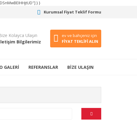
CODSnMwBEIHHjtUD"] } }
Kurumsal Fiyat Teklif Formu
Bize Kolayca Ulaşın
ev ve bahçeniz için
FİYAT TEKLİFİ ALIN
İletişim Bilgilerimiz
O GALERİ
REFERANSLAR
BİZE ULAŞIN