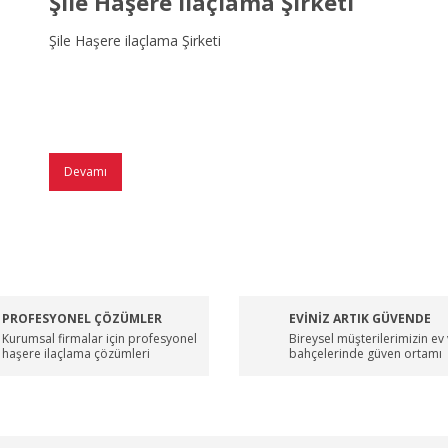
Şile Haşere ilaçlama Şirketi
Şile Haşere ilaçlama Şirketi
Devamı
PROFESYONEL ÇÖZÜMLER
EVİNİZ ARTIK GÜVENDE
Kurumsal firmalar için profesyonel
Bireysel müşterilerimizin ev
haşere ilaçlama çözümleri
bahçelerinde güven ortamı