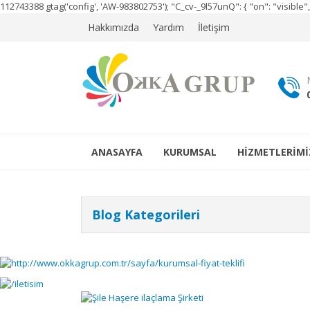
112743388
gtag('config', 'AW-983802753');
"C_cv-_9l57unQ": { "on": "visibl
Hakkımızda
Yardım
İletişim
ANASAYFA
KURUMSAL
HİZMETLERİMİ
Blog Kategorileri