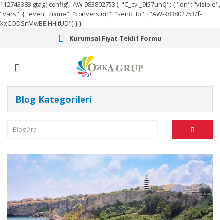
112743388
gtag('config', 'AW-983802753');
"C_cv-_9l57unQ": { "on": "visible",
"vars": { "event_name": "conversion", "send_to": ["AW-983802753/f-
XxCODSnMwBEIHHjtUD"] } }
Kurumsal Fiyat Teklif Formu
Blog Kategorileri