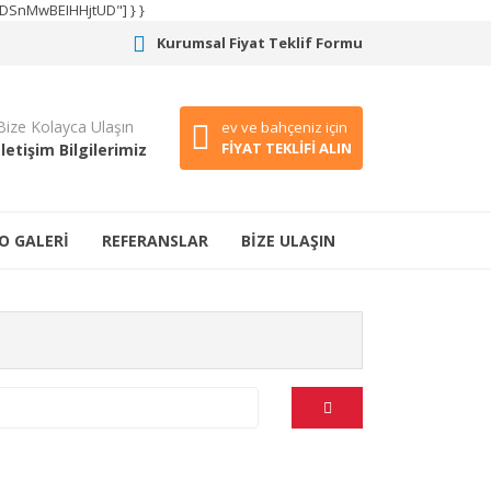
CODSnMwBEIHHjtUD"] } }
Kurumsal Fiyat Teklif Formu
Bize Kolayca Ulaşın
ev ve bahçeniz için
FİYAT TEKLİFİ ALIN
İletişim Bilgilerimiz
O GALERİ
REFERANSLAR
BİZE ULAŞIN