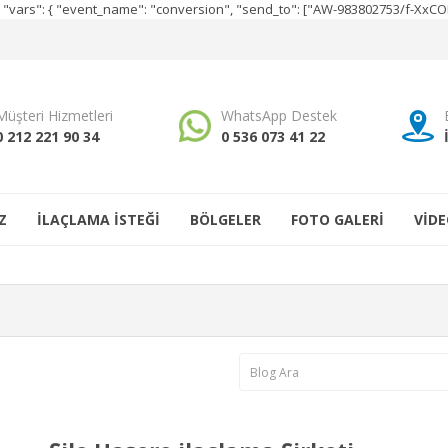
e", "vars": { "event_name": "conversion", "send_to": ["AW-983802753/f-Xx
Müşteri Hizmetleri
WhatsApp Destek
0 212 221 90 34
0 536 073 41 22
Z
İLAÇLAMA İSTEĞİ
BÖLGELER
FOTO GALERİ
VİDE