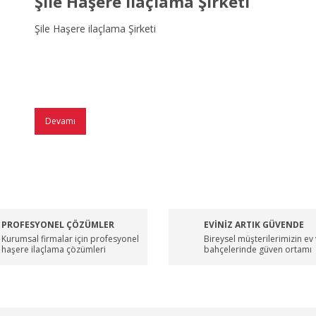
Şile Haşere ilaçlama Şirketi
Şile Haşere ilaçlama Şirketi
Devamı
PROFESYONEL ÇÖZÜMLER
EVİNİZ ARTIK GÜVENDE
Kurumsal firmalar için profesyonel
Bireysel müşterilerimizin ev
haşere ilaçlama çözümleri
bahçelerinde güven ortamı