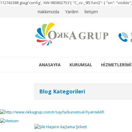
112743388
gtag('config', 'AW-983802753');
"C_cv-_9l57unQ": { "on": "visibl
Hakkımızda
Yardım
İletişim
ANASAYFA
KURUMSAL
HİZMETLERİMİ
Blog Kategorileri