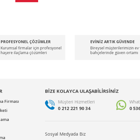
PROFESYONEL ÇÖZÜMLER
EVİNİZ ARTIK GÜVENDE
Kurumsal firmalar için profesyonel
Bireysel müşterilerimizin ev
haşere ilaçlama çözümleri
bahçelerinde güven ortamı
R
BİZE KOLAYCA ULAŞABİLİRSİNİZ
ma Firması
Müşteri Hizmetleri
What
0 212 221 90 34
0 53
keti
çlama
Sosyal Medyada Biz
ama