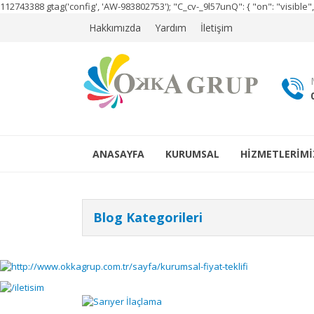
112743388
gtag('config', 'AW-983802753');
"C_cv-_9l57unQ": { "on": "visibl
Hakkımızda
Yardım
İletişim
ANASAYFA
KURUMSAL
HİZMETLERİMİ
Blog Kategorileri