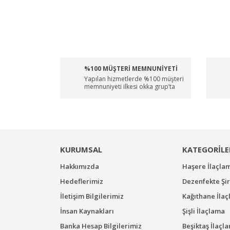
%100 MÜŞTERİ MEMNUNİYETİ
Yapılan hizmetlerde %100 müşteri
memnuniyeti ilkesi okka grup’ta
KURUMSAL
KATEGORİLE
Hakkımızda
Haşere İlaçla
Hedeflerimiz
Dezenfekte Şir
İletişim Bilgilerimiz
Kağıthane İla
İnsan Kaynakları
Şişli İlaçlama
Banka Hesap Bilgilerimiz
Beşiktaş İlaçl