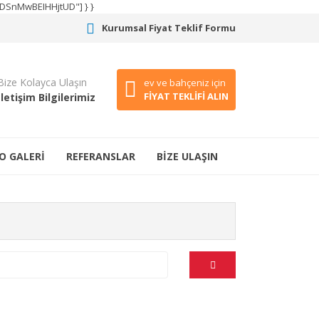
CODSnMwBEIHHjtUD"] } }
Kurumsal Fiyat Teklif Formu
Bize Kolayca Ulaşın
ev ve bahçeniz için
FİYAT TEKLİFİ ALIN
İletişim Bilgilerimiz
O GALERİ
REFERANSLAR
BİZE ULAŞIN