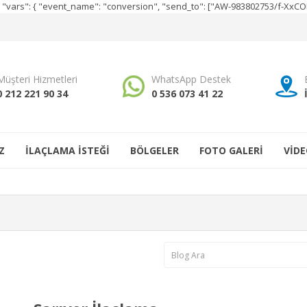
e", "vars": { "event_name": "conversion", "send_to": ["AW-983802753/f-Xx
Müşteri Hizmetleri
WhatsApp Destek
0 212 221 90 34
0 536 073 41 22
Z
İLAÇLAMA İSTEĞİ
BÖLGELER
FOTO GALERİ
VİDE