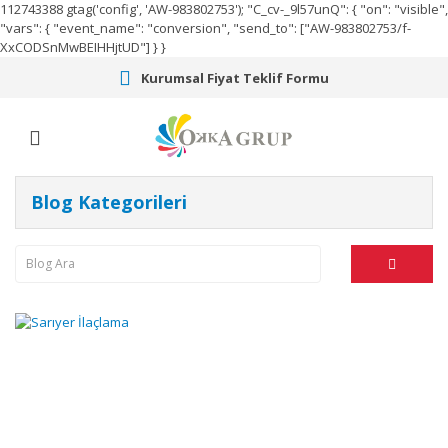
112743388
gtag('config', 'AW-983802753');
"C_cv-_9l57unQ": { "on": "visible",
"vars": { "event_name": "conversion", "send_to": ["AW-983802753/f-
XxCODSnMwBEIHHjtUD"] } }
Kurumsal Fiyat Teklif Formu
Blog Kategorileri