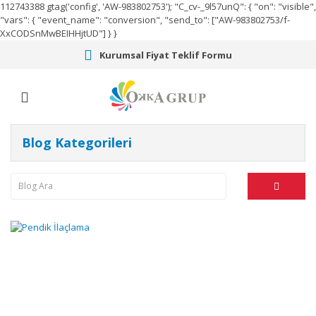
112743388
gtag('config', 'AW-983802753');
"C_cv-_9l57unQ": { "on": "visible",
"vars": { "event_name": "conversion", "send_to": ["AW-983802753/f-
XxCODSnMwBEIHHjtUD"] } }
Kurumsal Fiyat Teklif Formu
Blog Kategorileri