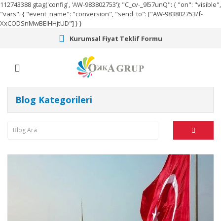
112743388
gtag('config', 'AW-983802753');
"C_cv-_9l57unQ": { "on": "visible",
"vars": { "event_name": "conversion", "send_to": ["AW-983802753/f-
XxCODSnMwBEIHHjtUD"] } }
Kurumsal Fiyat Teklif Formu
Blog Kategorileri