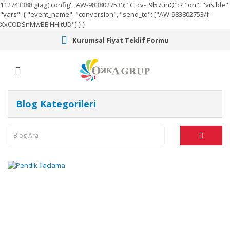
112743388
gtag('config', 'AW-983802753');
"C_cv-_9l57unQ": { "on": "visible",
"vars": { "event_name": "conversion", "send_to": ["AW-983802753/f-
XxCODSnMwBEIHHjtUD"] } }
Kurumsal Fiyat Teklif Formu
Blog Kategorileri