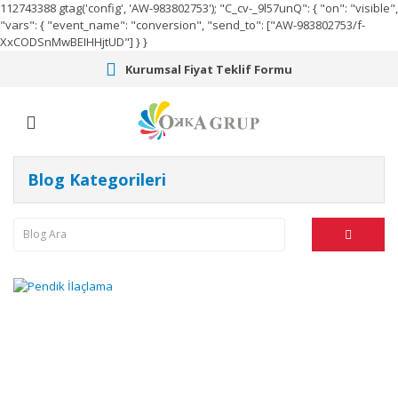
112743388
gtag('config', 'AW-983802753');
"C_cv-_9l57unQ": { "on": "visible",
"vars": { "event_name": "conversion", "send_to": ["AW-983802753/f-
XxCODSnMwBEIHHjtUD"] } }
Kurumsal Fiyat Teklif Formu
Blog Kategorileri