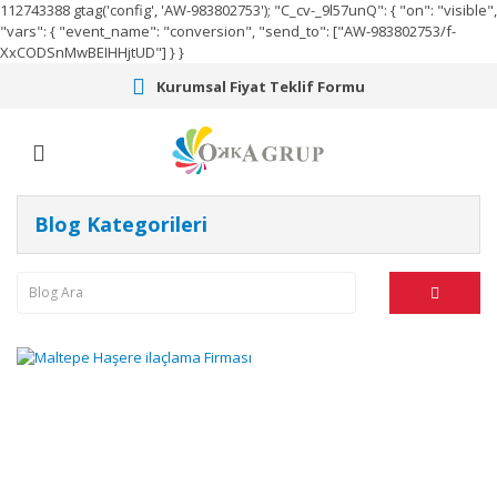
112743388
gtag('config', 'AW-983802753');
"C_cv-_9l57unQ": { "on": "visible",
"vars": { "event_name": "conversion", "send_to": ["AW-983802753/f-
XxCODSnMwBEIHHjtUD"] } }
Kurumsal Fiyat Teklif Formu
Blog Kategorileri