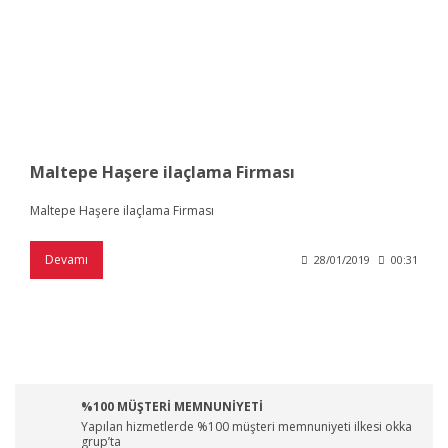
Maltepe Haşere ilaçlama Firması
Maltepe Haşere ilaçlama Firması
Devamı
28/01/2019
00:31
%100 MÜŞTERİ MEMNUNİYETİ
Yapılan hizmetlerde %100 müşteri memnuniyeti ilkesi okka
grup’ta