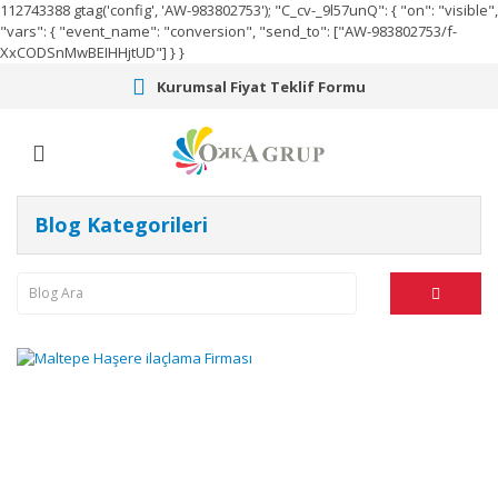
112743388
gtag('config', 'AW-983802753');
"C_cv-_9l57unQ": { "on": "visible",
"vars": { "event_name": "conversion", "send_to": ["AW-983802753/f-
XxCODSnMwBEIHHjtUD"] } }
Kurumsal Fiyat Teklif Formu
Blog Kategorileri