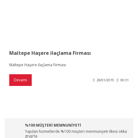
Maltepe Haşere ilaçlama Firması
Maltepe Haşere ilaçlama Firması
Devamı
28/01/2019
00:31
%100 MÜŞTERİ MEMNUNİYETİ
Yapılan hizmetlerde %100 müşteri memnuniyeti ilkesi okka
grup’ta