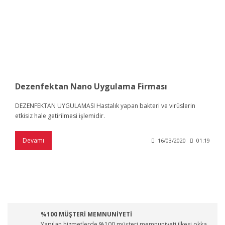
Dezenfektan Nano Uygulama Firması
DEZENFEKTAN UYGULAMASI Hastalık yapan bakteri ve virüslerin
etkisiz hale getirilmesi işlemidir.
Devamı
16/03/2020
01:19
%100 MÜŞTERİ MEMNUNİYETİ
Yapılan hizmetlerde %100 müşteri memnuniyeti ilkesi okka