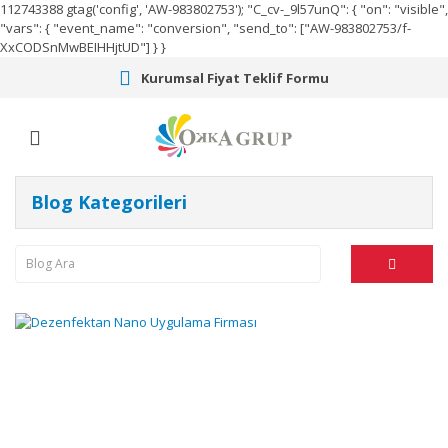
112743388
gtag('config', 'AW-983802753');
"C_cv-_9l57unQ": { "on": "visible",
"vars": { "event_name": "conversion", "send_to": ["AW-983802753/f-
XxCODSnMwBEIHHjtUD"] } }
Kurumsal Fiyat Teklif Formu
Blog Kategorileri