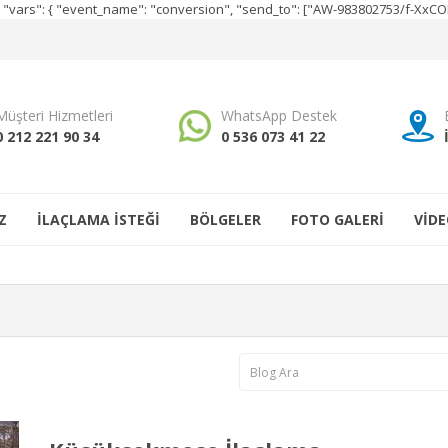
e", "vars": { "event_name": "conversion", "send_to": ["AW-983802753/f-Xx
Müşteri Hizmetleri
WhatsApp Destek
0 212 221 90 34
0 536 073 41 22
Z
İLAÇLAMA İSTEĞİ
BÖLGELER
FOTO GALERİ
VİDE