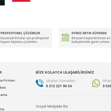
PROFESYONEL ÇÖZÜMLER
EVİNİZ ARTIK GÜVENDE
Kurumsal firmalar için profesyonel
Bireysel müşterilerimizin ev
haşere ilaçlama çözümleri
bahçelerinde güven ortamı
R
BİZE KOLAYCA ULAŞABİLİRSİNİZ
ma Firması
Müşteri Hizmetleri
What
0 212 221 90 34
0 53
keti
çlama
Sosyal Medyada Biz
ama