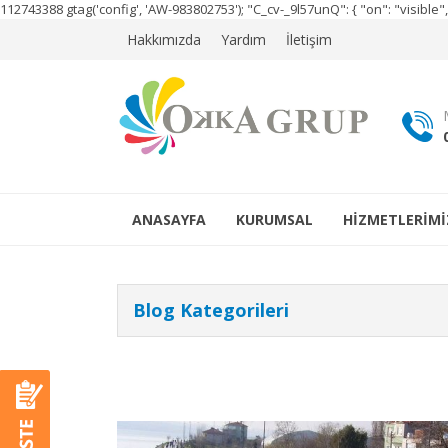
112743388
gtag('config', 'AW-983802753');
"C_cv-_9l57unQ": { "on": "visibl
Hakkımızda
Yardım
İletişim
ANASAYFA
KURUMSAL
HİZMETLERİMİ
Blog Kategorileri