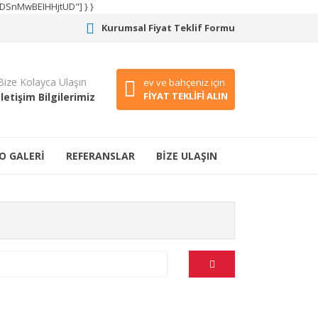
CODSnMwBEIHHjtUD"] } }
Kurumsal Fiyat Teklif Formu
Bize Kolayca Ulaşın
ev ve bahçeniz için
FİYAT TEKLİFİ ALIN
İletişim Bilgilerimiz
O GALERİ
REFERANSLAR
BİZE ULAŞIN