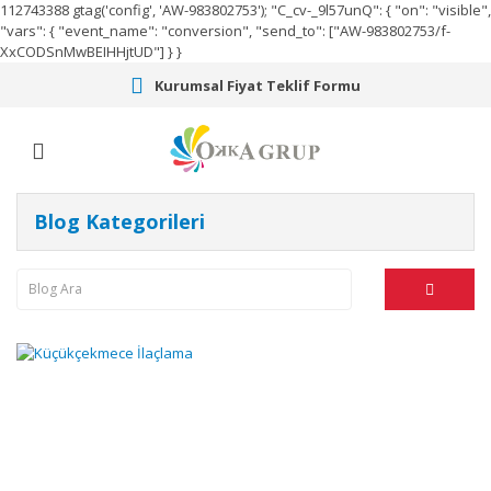
112743388
gtag('config', 'AW-983802753');
"C_cv-_9l57unQ": { "on": "visible",
"vars": { "event_name": "conversion", "send_to": ["AW-983802753/f-
XxCODSnMwBEIHHjtUD"] } }
Kurumsal Fiyat Teklif Formu
Blog Kategorileri