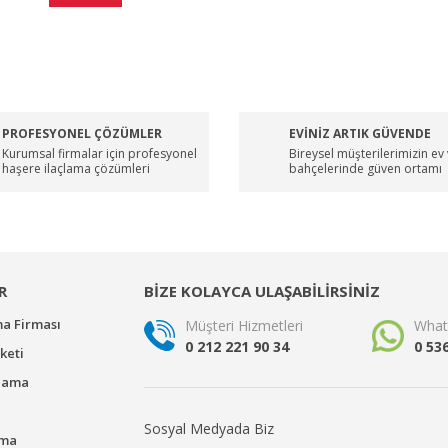
PROFESYONEL ÇÖZÜMLER
EVİNİZ ARTIK GÜVENDE
Kurumsal firmalar için profesyonel
Bireysel müşterilerimizin ev
haşere ilaçlama çözümleri
bahçelerinde güven ortamı
R
BİZE KOLAYCA ULAŞABİLİRSİNİZ
ma Firması
Müşteri Hizmetleri
What
0 212 221 90 34
0 53
keti
çlama
Sosyal Medyada Biz
ama