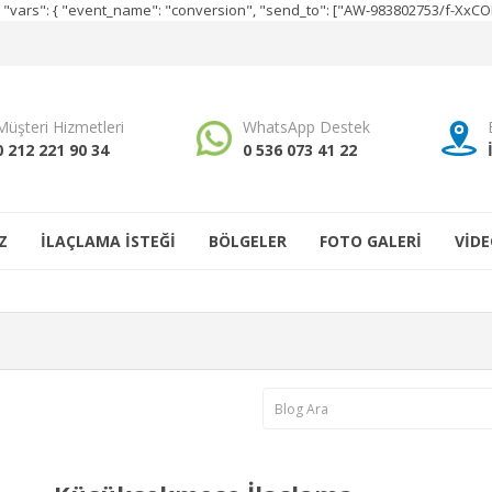
e", "vars": { "event_name": "conversion", "send_to": ["AW-983802753/f-Xx
Müşteri Hizmetleri
WhatsApp Destek
0 212 221 90 34
0 536 073 41 22
Z
İLAÇLAMA İSTEĞİ
BÖLGELER
FOTO GALERİ
VİDE