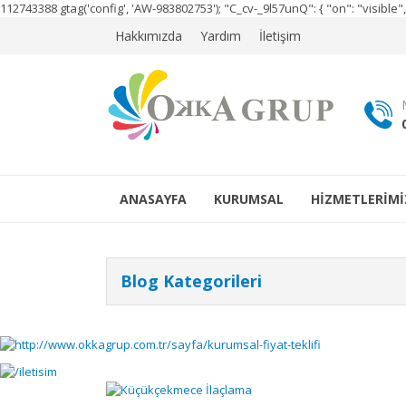
112743388
gtag('config', 'AW-983802753');
"C_cv-_9l57unQ": { "on": "visibl
Hakkımızda
Yardım
İletişim
ANASAYFA
KURUMSAL
HİZMETLERİMİ
Blog Kategorileri