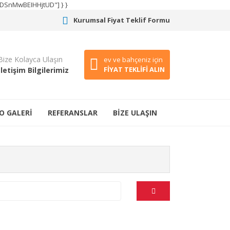
CODSnMwBEIHHjtUD"] } }
Kurumsal Fiyat Teklif Formu
Bize Kolayca Ulaşın
ev ve bahçeniz için
FİYAT TEKLİFİ ALIN
İletişim Bilgilerimiz
O GALERİ
REFERANSLAR
BİZE ULAŞIN