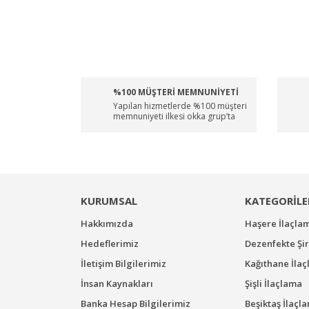
%100 MÜŞTERİ MEMNUNİYETİ
Yapılan hizmetlerde %100 müşteri
memnuniyeti ilkesi okka grup’ta
KURUMSAL
KATEGORİLE
Hakkımızda
Haşere İlaçla
Hedeflerimiz
Dezenfekte Şir
İletişim Bilgilerimiz
Kağıthane İla
İnsan Kaynakları
Şişli İlaçlama
Banka Hesap Bilgilerimiz
Beşiktaş İlaçl