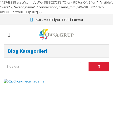
112743388
gtag('config', 'AW-983802753');
"C_cv-_9l57unQ": { "on": "visible",
"vars": { "event_name": "conversion", "send_to": ["AW-983802753/f-
XxCODSnMwBEIHHjtUD"] } }
Kurumsal Fiyat Teklif Formu
Blog Kategorileri