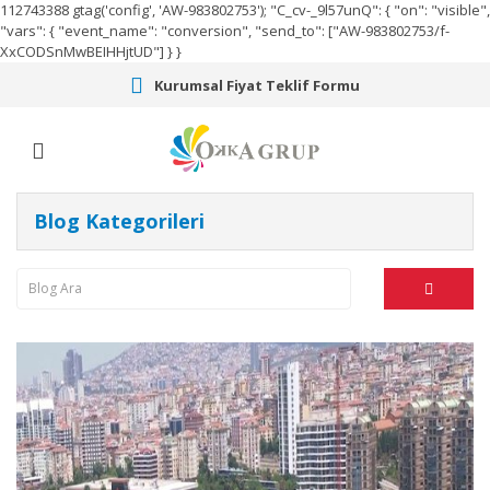
112743388
gtag('config', 'AW-983802753');
"C_cv-_9l57unQ": { "on": "visible",
"vars": { "event_name": "conversion", "send_to": ["AW-983802753/f-
XxCODSnMwBEIHHjtUD"] } }
Kurumsal Fiyat Teklif Formu
Blog Kategorileri