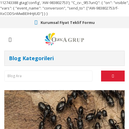
112743388
gtag('config', 'AW-983802753');
"C_cv-_9l57unQ": { "on": "visible",
"vars": { "event_name": "conversion", "send_to": ["AW-983802753/f-
XxCODSnMwBEIHHjtUD"] } }
Kurumsal Fiyat Teklif Formu
Blog Kategorileri