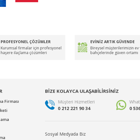
PROFESYONEL ÇÖZÜMLER
EVİNİZ ARTIK GÜVENDE
Kurumsal firmalar için profesyonel
Bireysel müşterilerimizin ev
haşere ilaçlama çözümleri
bahçelerinde güven ortamı
R
BİZE KOLAYCA ULAŞABİLİRSİNİZ
ma Firması
Müşteri Hizmetleri
What
0 212 221 90 34
0 53
keti
çlama
Sosyal Medyada Biz
ama