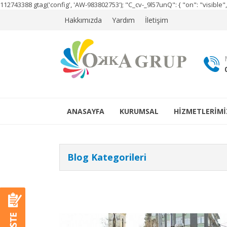
112743388
gtag('config', 'AW-983802753');
"C_cv-_9l57unQ": { "on": "visibl
Hakkımızda
Yardım
İletişim
ANASAYFA
KURUMSAL
HİZMETLERİMİ
Blog Kategorileri