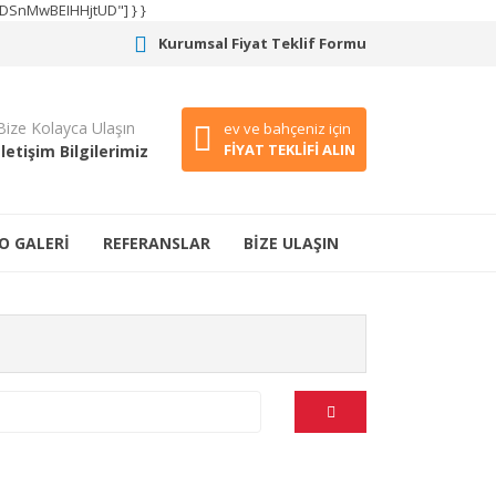
CODSnMwBEIHHjtUD"] } }
Kurumsal Fiyat Teklif Formu
Bize Kolayca Ulaşın
ev ve bahçeniz için
FİYAT TEKLİFİ ALIN
İletişim Bilgilerimiz
O GALERİ
REFERANSLAR
BİZE ULAŞIN