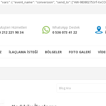
e", "vars": { "event_name": "conversion", "send_to": ["AW-983802753/f-Xx
Müşteri Hizmetleri
WhatsApp Destek
0 212 221 90 34
0 536 073 41 22
Z
İLAÇLAMA İSTEĞİ
BÖLGELER
FOTO GALERİ
VİDE