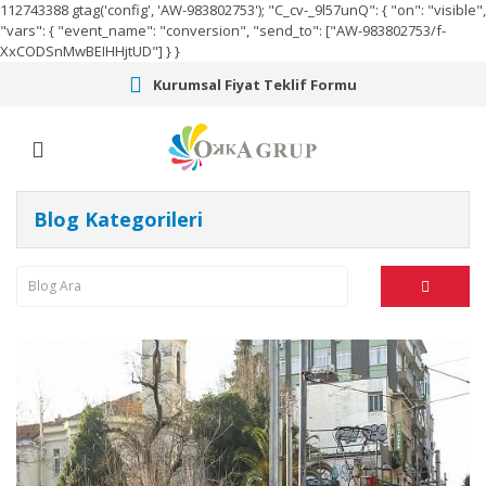
112743388
gtag('config', 'AW-983802753');
"C_cv-_9l57unQ": { "on": "visible",
"vars": { "event_name": "conversion", "send_to": ["AW-983802753/f-
XxCODSnMwBEIHHjtUD"] } }
Kurumsal Fiyat Teklif Formu
Blog Kategorileri