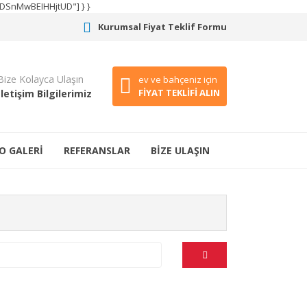
CODSnMwBEIHHjtUD"] } }
Kurumsal Fiyat Teklif Formu
Bize Kolayca Ulaşın
ev ve bahçeniz için
FİYAT TEKLİFİ ALIN
İletişim Bilgilerimiz
O GALERİ
REFERANSLAR
BİZE ULAŞIN