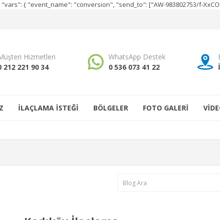
e", "vars": { "event_name": "conversion", "send_to": ["AW-983802753/f-Xx
Müşteri Hizmetleri
WhatsApp Destek
0 212 221 90 34
0 536 073 41 22
Z
İLAÇLAMA İSTEĞİ
BÖLGELER
FOTO GALERİ
VİDE