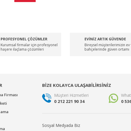
PROFESYONEL ÇÖZÜMLER
EVİNİZ ARTIK GÜVENDE
Kurumsal firmalar için profesyonel
Bireysel müşterilerimizin ev
haşere ilaçlama çözümleri
bahçelerinde güven ortamı
R
BİZE KOLAYCA ULAŞABİLİRSİNİZ
ma Firması
Müşteri Hizmetleri
What
0 212 221 90 34
0 53
keti
çlama
Sosyal Medyada Biz
ama