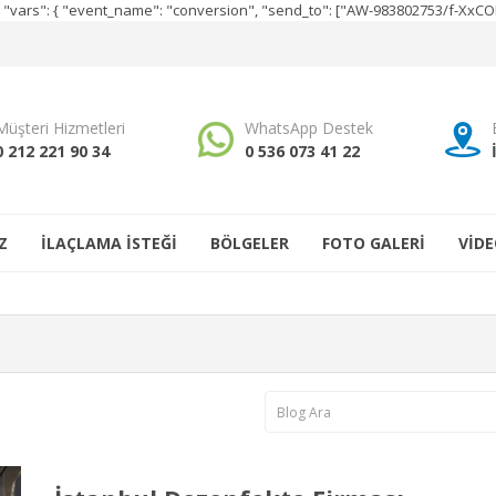
e", "vars": { "event_name": "conversion", "send_to": ["AW-983802753/f-Xx
Müşteri Hizmetleri
WhatsApp Destek
0 212 221 90 34
0 536 073 41 22
Z
İLAÇLAMA İSTEĞİ
BÖLGELER
FOTO GALERİ
VİDE