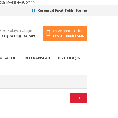
CODSnMwBEIHHjtUD"] } }
Kurumsal Fiyat Teklif Formu
Bize Kolayca Ulaşın
ev ve bahçeniz için
FİYAT TEKLİFİ ALIN
İletişim Bilgilerimiz
O GALERİ
REFERANSLAR
BİZE ULAŞIN