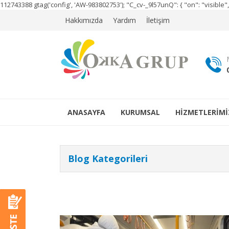
112743388
gtag('config', 'AW-983802753');
"C_cv-_9l57unQ": { "on": "visibl
Hakkımızda
Yardım
İletişim
ANASAYFA
KURUMSAL
HİZMETLERİMİ
Blog Kategorileri