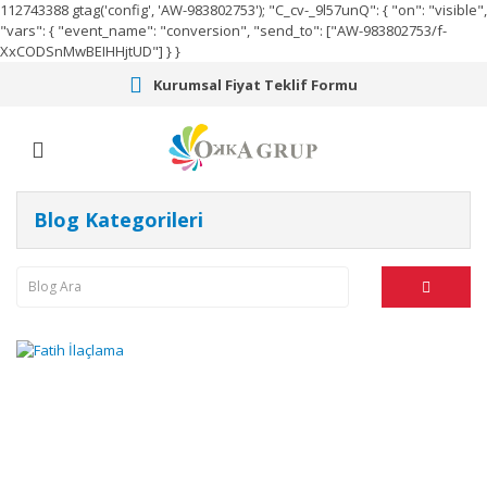
112743388
gtag('config', 'AW-983802753');
"C_cv-_9l57unQ": { "on": "visible",
"vars": { "event_name": "conversion", "send_to": ["AW-983802753/f-
XxCODSnMwBEIHHjtUD"] } }
Kurumsal Fiyat Teklif Formu
Blog Kategorileri